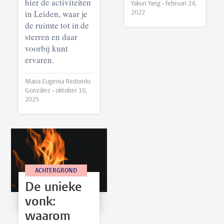
hier de activiteiten
Yakun Yang •
februari 24,
in Leiden, waar je
2022
de ruimte tot in de
sterren en daar
voorbij kunt
ervaren.
Maria Eugenia Redondo
González •
oktober 10,
2025
ACHTERGROND
De unieke
vonk:
waarom