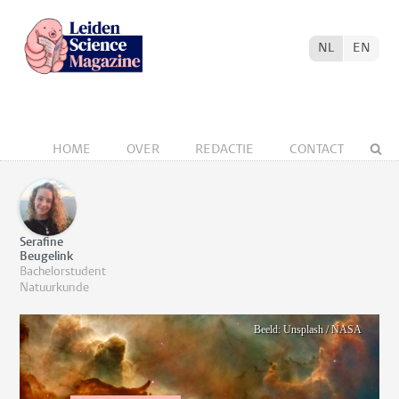
NL
EN
HOME
OVER
REDACTIE
CONTACT
Serafine
Beugelink
Bachelorstudent
Natuurkunde
Beeld: Unsplash / NASA