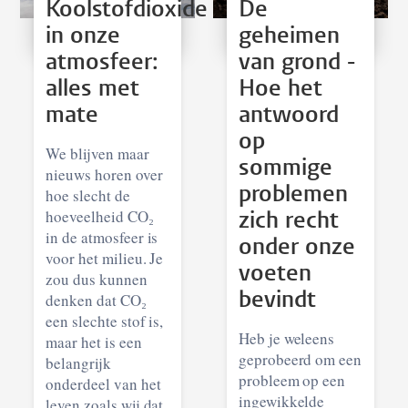
Koolstofdioxide
De
in onze
geheimen
atmosfeer:
van grond -
alles met
Hoe het
mate
antwoord
op
We blijven maar
sommige
nieuws horen over
problemen
hoe slecht de
hoeveelheid CO₂
zich recht
in de atmosfeer is
onder onze
voor het milieu. Je
voeten
zou dus kunnen
bevindt
denken dat CO₂
een slechte stof is,
Heb je weleens
maar het is een
geprobeerd om een
belangrijk
probleem op een
onderdeel van het
ingewikkelde
leven zoals wij dat