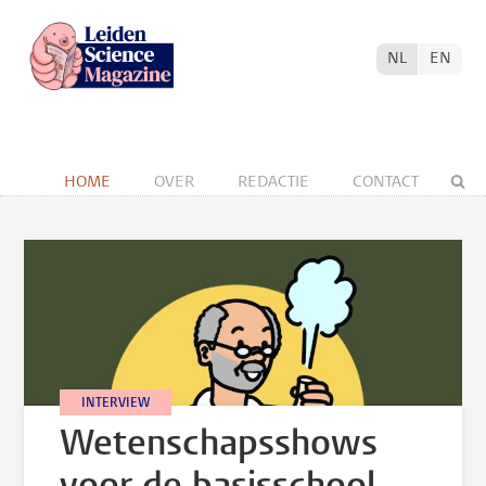
NL
EN
HOME
OVER
REDACTIE
CONTACT
INTERVIEW
Wetenschapsshows