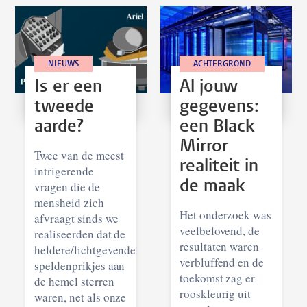
NIEUWS
ACHTERGROND
Is er een
Al jouw
tweede
gegevens:
aarde?
een Black
Mirror
Twee van de meest
realiteit in
intrigerende
de maak
vragen die de
mensheid zich
Het onderzoek was
afvraagt sinds we
veelbelovend, de
realiseerden dat de
resultaten waren
heldere/lichtgevende
verbluffend en de
speldenprikjes aan
toekomst zag er
de hemel sterren
rooskleurig uit
waren, net als onze