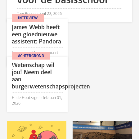
voor de basisschool
Tom Borsje •
april 22, 2026
INTERVIEW
James Webb heeft
een gloednieuwe
assistent: Pandora
Lisanne van Veenen •
maart
ACHTERGROND
12, 2026
Wetenschap wil
jou! Neem deel
aan
burgerwetenschapsprojecten
Hilde Houtzager •
februari 01,
2026