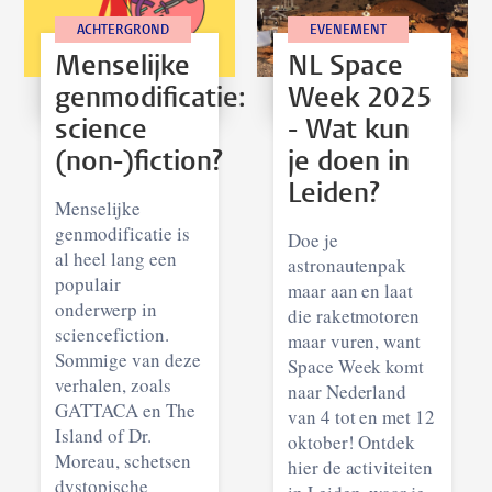
ACHTERGROND
EVENEMENT
Menselijke
NL Space
genmodificatie:
Week 2025
science
- Wat kun
(non-)fiction?
je doen in
Leiden?
Menselijke
genmodificatie is
Doe je
al heel lang een
astronautenpak
populair
maar aan en laat
onderwerp in
die raketmotoren
sciencefiction.
maar vuren, want
Sommige van deze
Space Week komt
verhalen, zoals
naar Nederland
GATTACA en The
van 4 tot en met 12
Island of Dr.
oktober! Ontdek
Moreau, schetsen
hier de activiteiten
dystopische