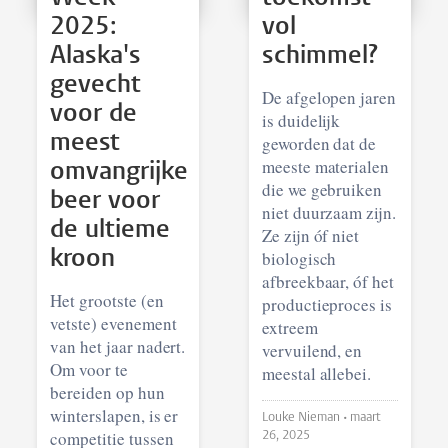
2025:
vol
Alaska's
schimmel?
gevecht
De afgelopen jaren
voor de
is duidelijk
meest
geworden dat de
meeste materialen
omvangrijke
die we gebruiken
beer voor
niet duurzaam zijn.
de ultieme
Ze zijn óf niet
kroon
biologisch
afbreekbaar, óf het
Het grootste (en
productieproces is
vetste) evenement
extreem
van het jaar nadert.
vervuilend, en
Om voor te
meestal allebei.
bereiden op hun
winterslapen, is er
Louke Nieman •
maart
competitie tussen
26, 2025