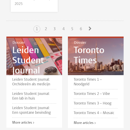
2025
1
2
3
4
5
6
Dossier
Dossier
Leiden
Toronto
Student
Times
Journal
Leiden Student Journal:
Toronto Times 1 –
Orchideeën als medicijn
Noodgeld
Leiden Student Journal:
Toronto Times 2 – Vibe
Een lab in huis
Toronto Times 3 – Hoog
Leiden Student Journal:
Een spontane bevinding
Toronto Times 4 – Mosaic
More articles >
More articles >