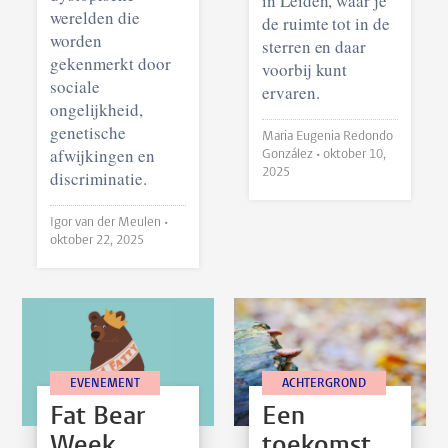
in Leiden, waar je
werelden die
de ruimte tot in de
worden
sterren en daar
gekenmerkt door
voorbij kunt
sociale
ervaren.
ongelijkheid,
genetische
Maria Eugenia Redondo
afwijkingen en
González •
oktober 10,
2025
discriminatie.
Igor van der Meulen •
oktober 22, 2025
EVENEMENT
ACHTERGROND
Fat Bear
Een
Week
toekomst