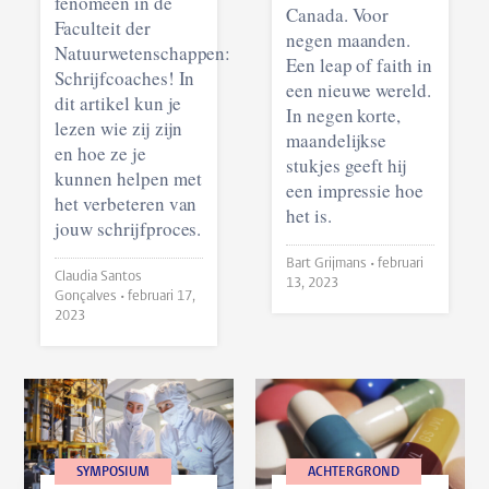
fenomeen in de
Canada. Voor
Faculteit der
negen maanden.
Natuurwetenschappen:
Een leap of faith in
Schrijfcoaches! In
een nieuwe wereld.
dit artikel kun je
In negen korte,
lezen wie zij zijn
maandelijkse
en hoe ze je
stukjes geeft hij
kunnen helpen met
een impressie hoe
het verbeteren van
het is.
jouw schrijfproces.
Bart Grijmans •
februari
Claudia Santos
13, 2023
Gonçalves •
februari 17,
2023
SYMPOSIUM
ACHTERGROND