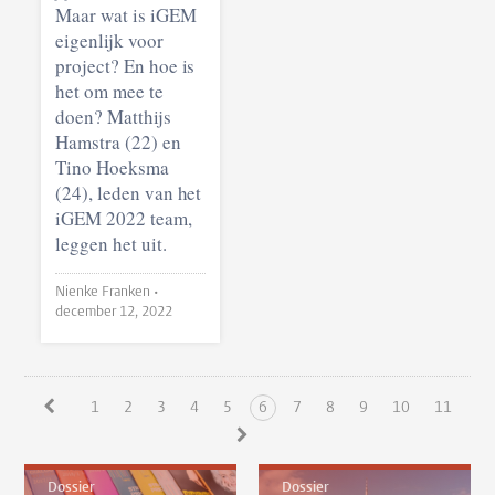
Maar wat is iGEM
eigenlijk voor
project? En hoe is
het om mee te
doen? Matthijs
Hamstra (22) en
Tino Hoeksma
(24), leden van het
iGEM 2022 team,
leggen het uit.
Nienke Franken •
december 12, 2022
1
2
3
4
5
6
7
8
9
10
11
Dossier
Dossier