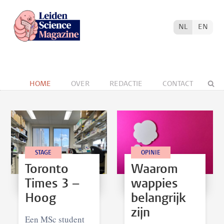
NL
EN
HOME
OVER
REDACTIE
CONTACT
STAGE
OPINIE
Toronto
Waarom
Times 3 –
wappies
Hoog
belangrijk
zijn
Een MSc student