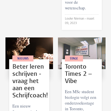
voor de
wetenschap.
Louke Nieman •
maart
09, 2023
NIEUWS
STAGE
Beter leren
Toronto
schrijven -
Times 2 –
vraag het
Vibe
aan een
Een MSc student
Schrijfcoach!
biologie volgt een
onderzoeksstage
Een nieuw
in Toronto,