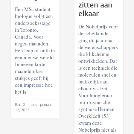
zitten aan
Een MSc student
elkaar
biologie volgt een
onderzoeksstage
De Nobelprijs voor
in Toronto,
de scheikunde
Canada. Voor
ging dit jaar naar
negen maanden.
de wetenschappers
Een leap of faith in
die klikchemie
een nieuwe wereld.
ontwikkelden. Dat
In negen korte,
is een techniek die
maandelijkse
moleculen snel en
stukjes geeft hij
makkelijk aan
een impressie hoe
elkaar vastzet.
het is.
Voor hoogleraar
bio-organische
Bart Grijmans •
januari
synthese Hermen
12, 2023
Overkleeft (53)
kwam deze
Nobelprijs niet als