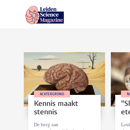
ACHTERGROND
N
Kennis maakt
"S
stennis
et
De berg aan
Lou