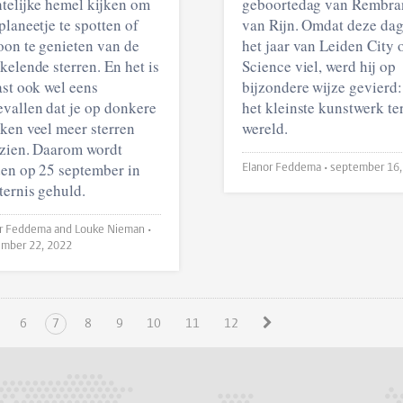
telijke hemel kijken om
geboortedag van Rembra
planeetje te spotten of
van Rijn. Omdat deze dag
on te genieten van de
het jaar van Leiden City 
kelende sterren. En het is
Science viel, werd hij op
ast ook wel eens
bijzondere wijze gevierd:
vallen dat je op donkere
het kleinste kunstwerk te
ken veel meer sterren
wereld.
zien. Daarom wordt
en op 25 september in
Elanor Feddema •
september 16,
ternis gehuld.
Elanor Feddema and Louke Nieman •
mber 22, 2022
6
7
8
9
10
11
12