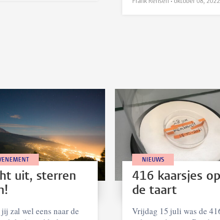
Frank Rensen •
oktober 08, 2022
VENEMENT
NIEUWS
ht uit, sterren
416 kaarsjes o
n!
de taart
jij zal wel eens naar de
Vrijdag 15 juli was de 41