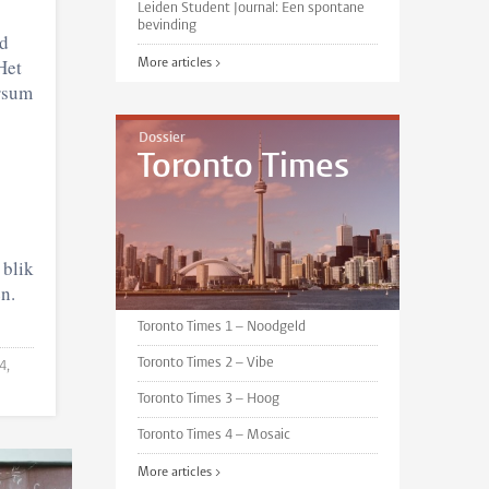
Leiden Student Journal: Een spontane
bevinding
nd
Het
More articles >
ersum
Dossier
Toronto Times
 blik
n.
Toronto Times 1 – Noodgeld
Toronto Times 2 – Vibe
4,
Toronto Times 3 – Hoog
Toronto Times 4 – Mosaic
More articles >