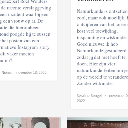
genexpert Roel Wouters
 de recente verslaggeving
Natuurkunde is ontzette
een incident waarbij een
cool, maar ook moeilijk. 
g een vrouw op at. De
ontcijferen van het univ
atie die hieromheen
kost veel toewijding,
tond poogde hij te sussen
inspanning en wiskunde.
 het posten van een
Goed nieuws: ik heb
rmatieve Instagram-story.
Natuurkunde gestudeerd
dit vaker moeten
zodat jij dat niet hoeft te
euren?
doen. Hier zijn vier
natuurkunde-feiten om je
Louke Nieman •
november 18, 2022
op de wereld te verandere
Zonder wiskunde.
Serafine Beugelink •
november 0
2022