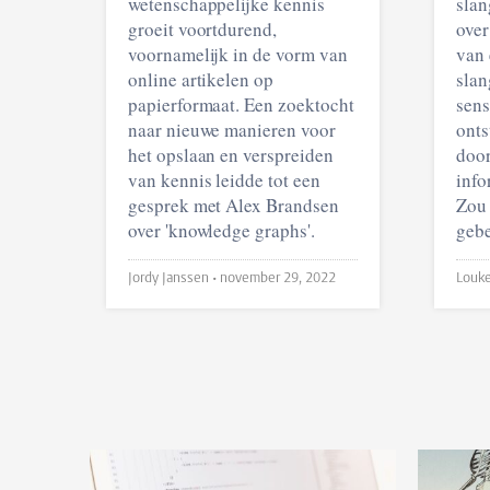
wetenschappelijke kennis
slan
groeit voortdurend,
over
voornamelijk in de vorm van
van 
online artikelen op
slan
papierformaat. Een zoektocht
sens
naar nieuwe manieren voor
onts
het opslaan en verspreiden
door
van kennis leidde tot een
info
gesprek met Alex Brandsen
Zou 
over 'knowledge graphs'.
geb
Jordy Janssen •
november 29, 2022