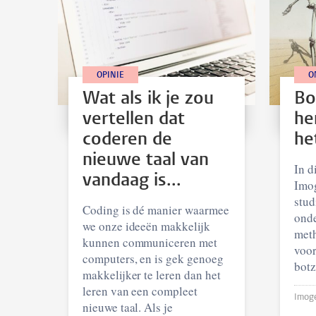
OPINIE
O
Wat als ik je zou
Bo
vertellen dat
he
coderen de
he
nieuwe taal van
In d
vandaag is...
Imog
stud
Coding is dé manier waarmee
onde
we onze ideeën makkelijk
meth
kunnen communiceren met
voor
computers, en is gek genoeg
botz
makkelijker te leren dan het
leren van een compleet
nieuwe taal. Als je