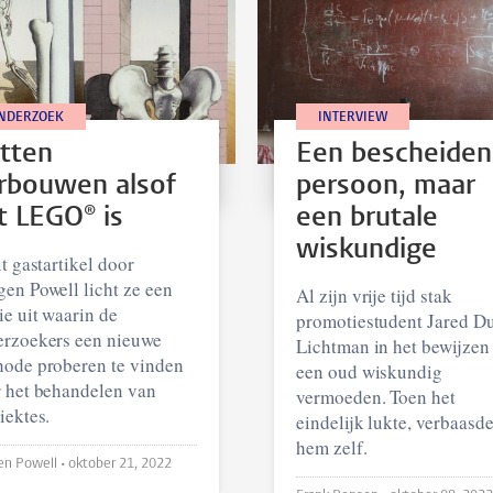
NDERZOEK
INTERVIEW
tten
Een bescheiden
rbouwen alsof
persoon, maar
t LEGO® is
een brutale
wiskundige
it gastartikel door
en Powell licht ze een
Al zijn vrije tijd stak
ie uit waarin de
promotiestudent Jared D
rzoekers een nieuwe
Lichtman in het bewijzen
ode proberen te vinden
een oud wiskundig
 het behandelen van
vermoeden. Toen het
iektes.
eindelijk lukte, verbaasde
hem zelf.
Imogen Powell •
oktober 21, 2022