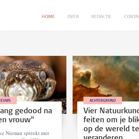
HOME
OVER
REDACTIE
CONTA
IEUWS
ACHTERGROND
lang gedood na
Vier Natuurkun
en vrouw"
feiten om je bli
op de wereld t
ke Nieman spreekt met
veranderen