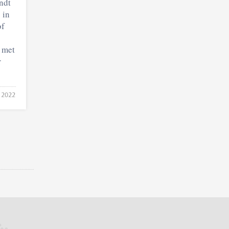
ndt
 in
of
 met
r
 2022