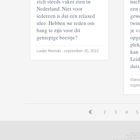
zich steeds vaker zien in
nach
Nederland. Niet voor
een 
iedereen is dat een relaxed
gewo
idee. Hebben we reden om
twin
bang te zijn voor dit
je v
geniepige beestje?
opge
plek
kan 
Louke Nieman •
september 30, 2022
Leid
duis
septe
2
3
4
5