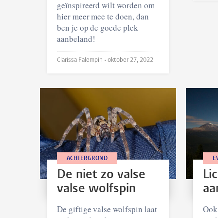
geïnspireerd wilt worden om
hier meer mee te doen, dan
ben je op de goede plek
aanbeland!
Clarissa Falempin •
oktober 27, 2022
ACHTERGROND
E
De niet zo valse
Lic
valse wolfspin
aa
De giftige valse wolfspin laat
Ook 