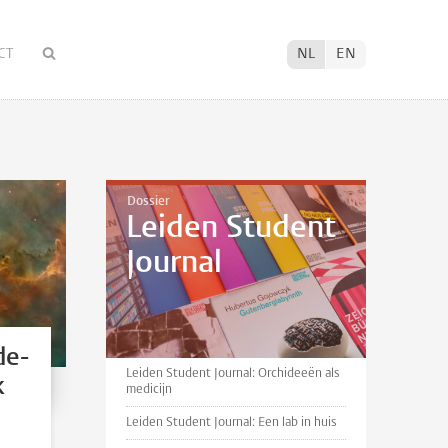
CT
NL
EN
Dossier
Leiden Student
Journal
de-
Leiden Student Journal: Orchideeën als
k
medicijn
e
Leiden Student Journal: Een lab in huis