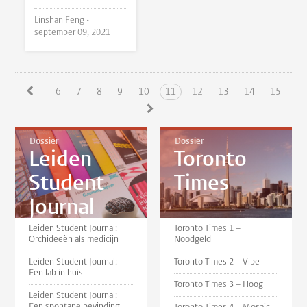
Linshan Feng •
september 09, 2021
6
7
8
9
10
11
12
13
14
15
Dossier
Dossier
Leiden
Toronto
Student
Times
Journal
Leiden Student Journal:
Toronto Times 1 –
Orchideeën als medicijn
Noodgeld
Leiden Student Journal:
Toronto Times 2 – Vibe
Een lab in huis
Toronto Times 3 – Hoog
Leiden Student Journal:
Een spontane bevinding