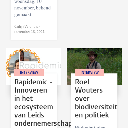
woensdag, 10
november, bekend
gemaakt.
Carlijn Veldhuis •
november 18, 2021
INTERVIEW
INTERVIEW
Rapidemic -
Roel
Innoveren
Wouters
in het
over
ecosysteem
biodiversiteit
van Leids
en politiek
ondernemerschap
Biologiestudent