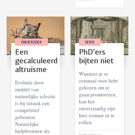
ONDERZOEK
SERIE
Een
PhD'ers
gecalculeerd
bijten niet
altruïsme
Wanneer je er
eenmaal voor hebt
Evolutie door
gekozen om te
middel van
gaan promoveren,
natuurlijke selectie
kan het
is bij uitstek een
onverstandig zijn
competitief
hier zomaar in te
gebeuren.
rollen.
Natuurlijke
hulpbronnen als