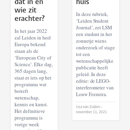
dat in en
huis
wie zit
In deze rubriek,
erachter?
‘Leiden Student
Journal’, zet LSM
In het jaar 2022
een student in het
zal Leiden in heel
zonnetje wiens
Europa bekend
onderzoek of stage
staan als de
tot een
‘European City of
wetenschappelijke
Science’. Elke dag,
publicatie heeft
365 dagen lang,
geleid. In deze
staat er iets op het
editie: de LEGO-
programma wat
interferometer van
betreft
Louw Feenstra.
wetenschap,
kennis en kunst.
Lisa van Zuijlen •
Het definitieve
november 11, 2021
programma is
vorige week