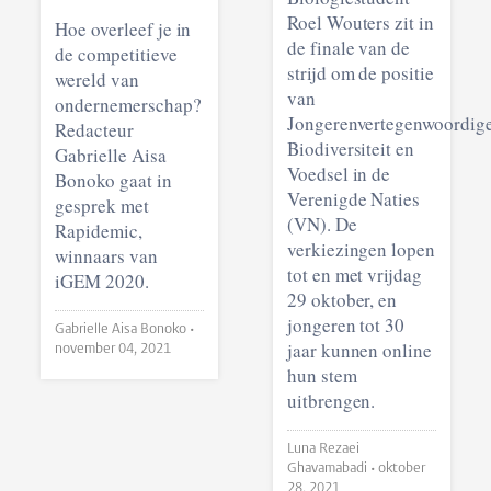
Roel Wouters zit in
Hoe overleef je in
de finale van de
de competitieve
strijd om de positie
wereld van
van
ondernemerschap?
Jongerenvertegenwoordig
Redacteur
Biodiversiteit en
Gabrielle Aisa
Voedsel in de
Bonoko gaat in
Verenigde Naties
gesprek met
(VN). De
Rapidemic,
verkiezingen lopen
winnaars van
tot en met vrijdag
iGEM 2020.
29 oktober, en
jongeren tot 30
Gabrielle Aisa Bonoko •
jaar kunnen online
november 04, 2021
hun stem
uitbrengen.
Luna Rezaei
Ghavamabadi •
oktober
28, 2021