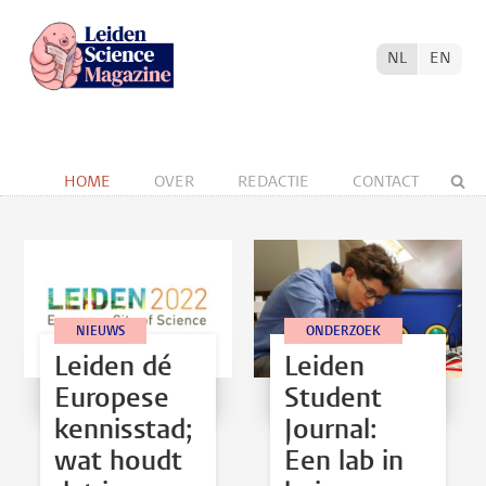
NL
EN
HOME
OVER
REDACTIE
CONTACT
NIEUWS
ONDERZOEK
Leiden dé
Leiden
Europese
Student
kennisstad;
Journal:
wat houdt
Een lab in